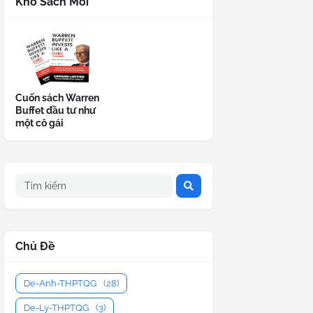
Kho Sách Mới
Cuốn sách Warren
Buffet đầu tư như
một cô gái
Chủ Đề
De-Anh-THPTQG
(28)
De-Ly-THPTQG
(3)