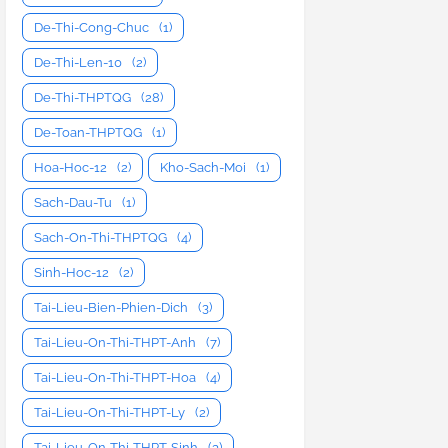
De-Thi-Cong-Chuc
(1)
De-Thi-Len-10
(2)
De-Thi-THPTQG
(28)
De-Toan-THPTQG
(1)
Hoa-Hoc-12
(2)
Kho-Sach-Moi
(1)
Sach-Dau-Tu
(1)
Sach-On-Thi-THPTQG
(4)
Sinh-Hoc-12
(2)
Tai-Lieu-Bien-Phien-Dich
(3)
Tai-Lieu-On-Thi-THPT-Anh
(7)
Tai-Lieu-On-Thi-THPT-Hoa
(4)
Tai-Lieu-On-Thi-THPT-Ly
(2)
Tai-Lieu-On-Thi-THPT-Sinh
(3)