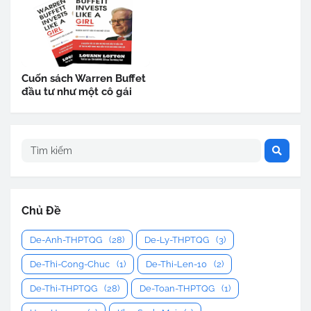
Cuốn sách Warren Buffet
đầu tư như một cô gái
Chủ Đề
De-Anh-THPTQG
(28)
De-Ly-THPTQG
(3)
De-Thi-Cong-Chuc
(1)
De-Thi-Len-10
(2)
De-Thi-THPTQG
(28)
De-Toan-THPTQG
(1)